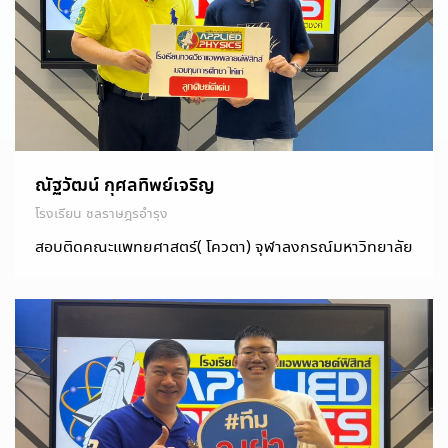
ณัฐวัฒน์ กุศลทิพย์เจริญ
โรงเรียน ชลราษฎรอำรุง
สอบติดคณะแพทยศาสตร์( โควตา) จุฬาลงกรณ์มหาวิทยาลัย