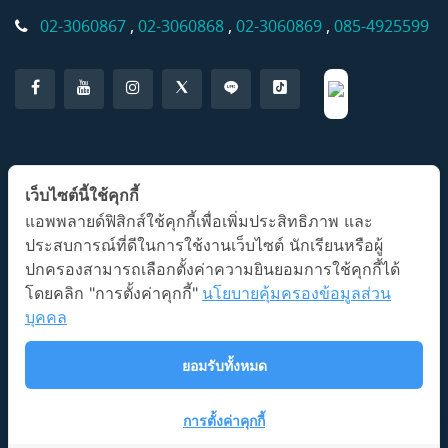
02-3060867
,
02-3060868
,
02-3060869
,
085-4925599
แอปพลิเคชั่น AP Classroom
เว็บไซต์นี้ใช้คุกกี้
แอพพลายด์ฟิสิกส์ใช้คุกกี้เพื่อเพิ่มประสิทธิภาพ และ
ประสบการณ์ที่ดีในการใช้งานเว็บไซต์ นักเรียนหรือผู้
ปกครองสามารถเลือกตั้งค่าความยินยอมการใช้คุกกี้ได้
โดยคลิก "การตั้งค่าคุกกี้"
นโยบายคุ้มครองข้อมูลส่วน
บุคคล
ลิขสิทธิ์ © 2026 โรงเรียนกวดวิชาแอพพลายด์ฟิสิกส์
นโยบายการ
ยอมรับทั้งหมด
ใช้งาน
Illustration by Freepik Stories
การตั้งค่าคุกกี้