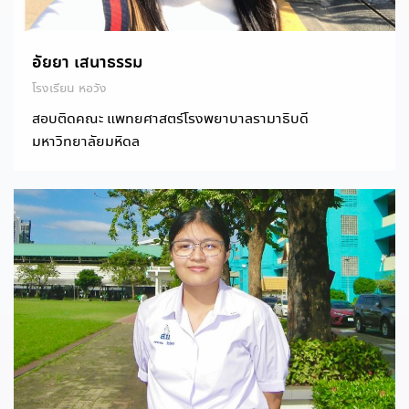
อัยยา เสนาธรรม
โรงเรียน หอวัง
สอบติดคณะ แพทยศาสตร์โรงพยาบาลรามาธิบดี
มหาวิทยาลัยมหิดล