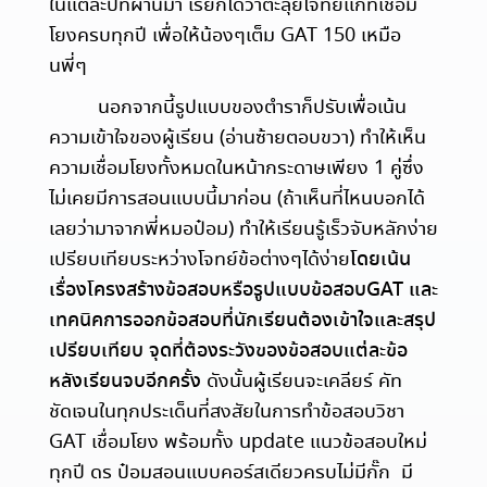
ในแต่ละปีที่ผ่านมา เรียกได้ว่าตะลุยโจทย์แกทเชื่อม
โยงครบทุกปี เพื่อให้น้องๆเต็ม GAT 150 เหมือ
นพี่ๆ
นอกจากนี้รูปแบบของตำราก็ปรับเพื่อเน้น
ความเข้าใจของผู้เรียน (อ่านซ้ายตอบขวา) ทำให้เห็น
ความเชื่อมโยงทั้งหมดในหน้ากระดาษเพียง 1 คู่ซึ่ง
ไม่เคยมีการสอนแบบนี้มาก่อน (ถ้าเห็นที่ไหนบอกได้
เลยว่ามาจากพี่หมอป๋อม) ทำให้เรียนรู้เร็วจับหลักง่าย
เปรียบเทียบระหว่างโจทย์ข้อต่างๆได้ง่าย
โดยเน้น
เรื่องโครงสร้างข้อสอบหรือรูปแบบข้อสอบ
GAT
และ
เทคนิคการออกข้อสอบที่นักเรียนต้องเข้าใจและสรุป
เปรียบเทียบ
จุดที่ต้องระวังของข้อสอบแต่ละข้อ
หลังเรียนจบอีกครั้ง
ดังนั้นผู้เรียนจะเคลียร์ คัท
ชัดเจนในทุกประเด็นที่สงสัยในการทำข้อสอบวิชา
GAT เชื่อมโยง พร้อมทั้ง update แนวข้อสอบใหม่
ทุกปี ดร ป๋อมสอนแบบคอร์สเดียวครบไม่มีกั๊ก
มี