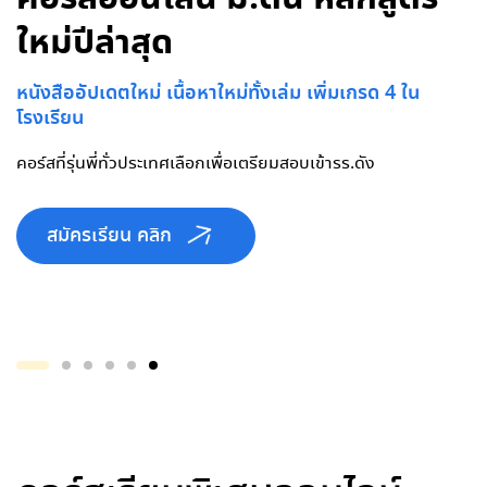
ใหม่ปีล่าสุด
ก.พ. 70
หนังสืออัปเดตใหม่ เนื้อหาใหม่ทั้งเล่ม เพิ่มเกรด 4 ใน
เริ่มรับสมัคร 8 ก.ย. 69
โรงเรียน
เปิดสอน วิชาฟิสิกส์ และ คณิตศาสตร์ คอร์สเรียนในตำนานเต็มใน
หลักนาที...รับจำนวนจำกัด
คอร์สที่รุ่นพี่ทั่วประเทศเลือกเพื่อเตรียมสอบเข้ารร.ดัง
สมัครเรียน คลิก
สมัครเรียน คลิก