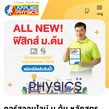
Togg
เมนู
navi
คอร์สออนไลน์ ม.ต้น หลักสูตร
สอนสด ต.ค.69 และ พ.ย.69 -