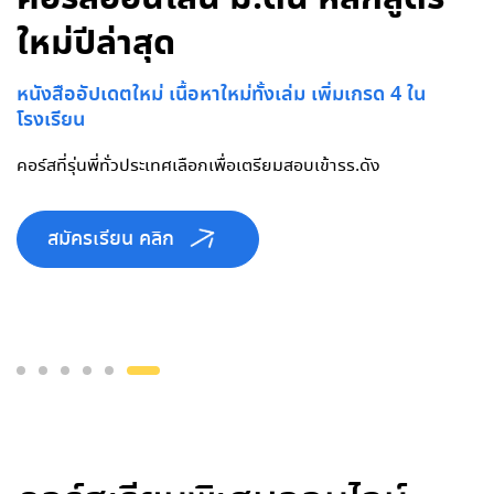
ใหม่ปีล่าสุด
ก.พ. 70
หนังสืออัปเดตใหม่ เนื้อหาใหม่ทั้งเล่ม เพิ่มเกรด 4 ใน
เริ่มรับสมัคร 8 ก.ย. 69
โรงเรียน
เปิดสอน วิชาฟิสิกส์ และ คณิตศาสตร์ คอร์สเรียนในตำนานเต็มใน
หลักนาที...รับจำนวนจำกัด
คอร์สที่รุ่นพี่ทั่วประเทศเลือกเพื่อเตรียมสอบเข้ารร.ดัง
สมัครเรียน คลิก
สมัครเรียน คลิก