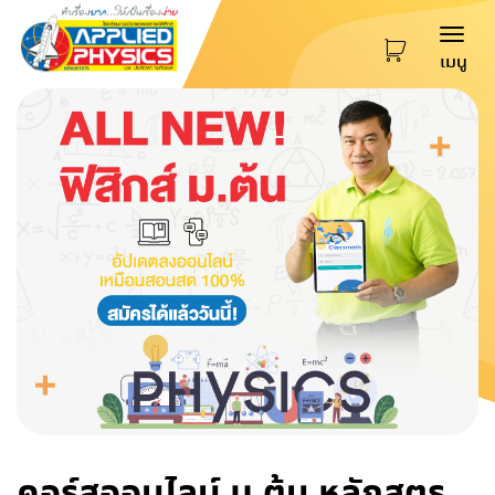
Togg
เมนู
navi
คอร์สออนไลน์ ม.ต้น หลักสูตร
สอนสด ต.ค.69 และ พ.ย.69 -