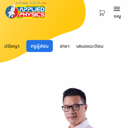
Togg
เมนู
navi
ปรัชญา
ครูผู้สอน
สาขา
เสนอแนะติชม