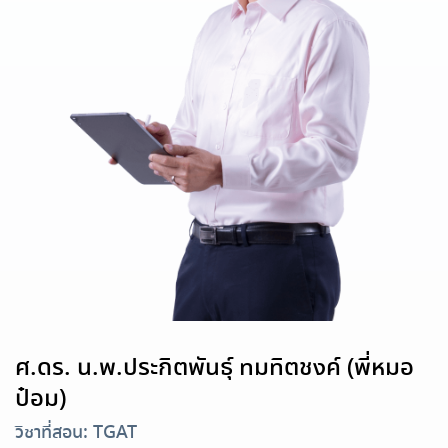
ศ.ดร. น.พ.ประกิตพันธุ์ ทมทิตชงค์ (พี่หมอ
ป๋อม)
วิชาที่สอน: TGAT