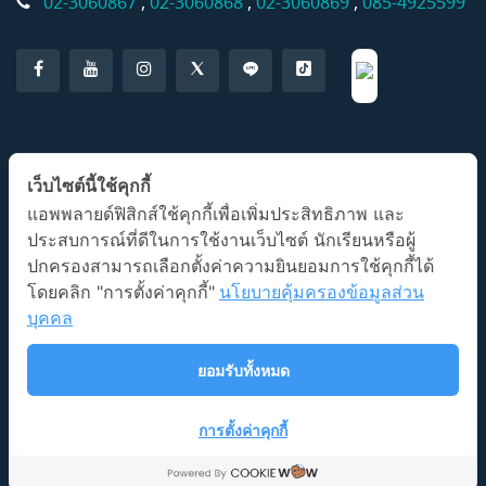
02-3060867
,
02-3060868
,
02-3060869
,
085-4925599
แอปพลิเคชั่น AP Classroom
เว็บไซต์นี้ใช้คุกกี้
แอพพลายด์ฟิสิกส์ใช้คุกกี้เพื่อเพิ่มประสิทธิภาพ และ
ประสบการณ์ที่ดีในการใช้งานเว็บไซต์ นักเรียนหรือผู้
ปกครองสามารถเลือกตั้งค่าความยินยอมการใช้คุกกี้ได้
โดยคลิก "การตั้งค่าคุกกี้"
นโยบายคุ้มครองข้อมูลส่วน
บุคคล
ลิขสิทธิ์ © 2026 โรงเรียนกวดวิชาแอพพลายด์ฟิสิกส์
นโยบายการ
ยอมรับทั้งหมด
ใช้งาน
Illustration by Freepik Stories
การตั้งค่าคุกกี้
Platform by