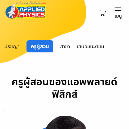
Togg
เมนู
navi
ปรัชญา
ครูผู้สอน
สาขา
เสนอแนะติชม
ครูผู้สอนของแอพพลายด์
ฟิสิกส์