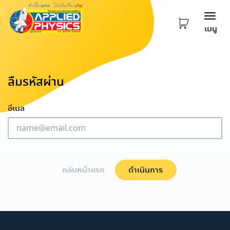
Togg
เมนู
navi
ลืมรหัสผ่าน
อีเมล
กลับหน้าแรก
ดำเนินการ