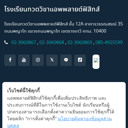
โรงเรียนกวดวิชาแอพพลายด์ฟิสิกส์
โรงเรียนกวดวิชาแอพพลายด์ฟิสิกส์ ชั้น 12A อาคารวรรณสรณ์ 35
ถนนพญาไท แขวงถนนพญาไท เขตราชเทวี กทม. 10400
02-3060867
,
02-3060868
,
02-3060869
,
085-4925599
แอปพลิเคชั่น AP Classroom
เว็บไซต์นี้ใช้คุกกี้
แอพพลายด์ฟิสิกส์ใช้คุกกี้เพื่อเพิ่มประสิทธิภาพ และ
ประสบการณ์ที่ดีในการใช้งานเว็บไซต์ นักเรียนหรือผู้
ปกครองสามารถเลือกตั้งค่าความยินยอมการใช้คุกกี้ได้
โดยคลิก "การตั้งค่าคุกกี้"
นโยบายคุ้มครองข้อมูลส่วน
บุคคล