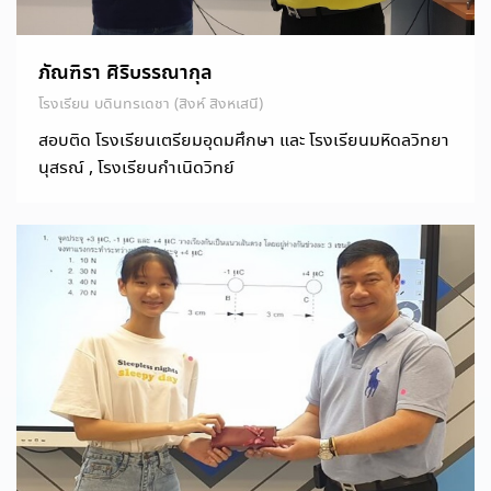
ภัณฑิรา ศิริบรรณากุล
โรงเรียน บดินทรเดชา (สิงห์ สิงหเสนี)
สอบติด โรงเรียนเตรียมอุดมศึกษา และ โรงเรียนมหิดลวิทยา
นุสรณ์ , โรงเรียนกำเนิดวิทย์