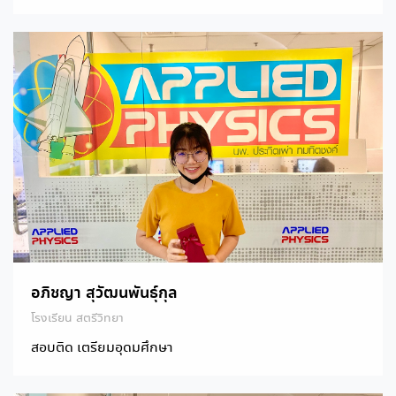
อภิชญา สุวัฒนพันธุ์กุล
โรงเรียน สตรีวิทยา
สอบติด เตรียมอุดมศึกษา