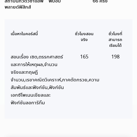
สถาบันกวดวิชาแอพ
พี่ป๊อป
66 ครั้ง
พลายด์ฟิสิกส์
เนื้อหาในคอร์สนี้
ชั่วโมงสอน
ชั่วโมงที่
จริง
สามารถ
เรียนได้
สอนเรื่อง เซต,ตรรกศาสตร์
165
198
และการให้เหตุผล,จำนวน
จริงและทฤษฏี
จำนวน,เรขาคณิตวิเคราะห์,ภาคตัดกรวย,ความ
สัมพันธ์และฟังก์ชัน,ฟังก์ชัน
เอกซ์โพเนนเชียลและ
ฟังก์ชันลอการิทึม