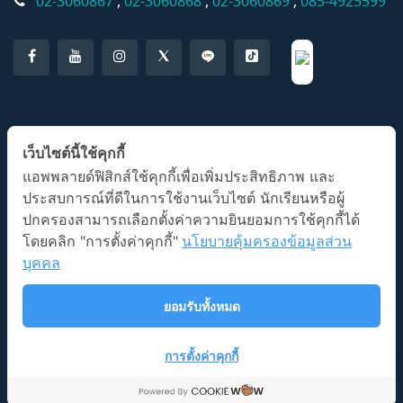
02-3060867
,
02-3060868
,
02-3060869
,
085-4925599
แอปพลิเคชั่น AP Classroom
เว็บไซต์นี้ใช้คุกกี้
แอพพลายด์ฟิสิกส์ใช้คุกกี้เพื่อเพิ่มประสิทธิภาพ และ
ประสบการณ์ที่ดีในการใช้งานเว็บไซต์ นักเรียนหรือผู้
ปกครองสามารถเลือกตั้งค่าความยินยอมการใช้คุกกี้ได้
โดยคลิก "การตั้งค่าคุกกี้"
นโยบายคุ้มครองข้อมูลส่วน
บุคคล
ลิขสิทธิ์ © 2026 โรงเรียนกวดวิชาแอพพลายด์ฟิสิกส์
นโยบายการ
ยอมรับทั้งหมด
ใช้งาน
Illustration by Freepik Stories
การตั้งค่าคุกกี้
Platform by