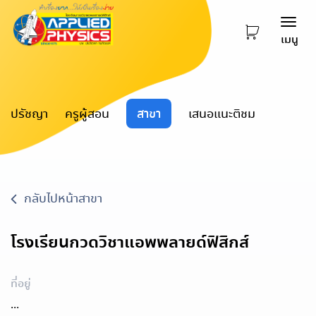
Togg
เมนู
navi
ปรัชญา
ครูผู้สอน
สาขา
เสนอแนะติชม
กลับไปหน้าสาขา
โรงเรียนกวดวิชาแอพพลายด์ฟิสิกส์
ที่อยู่
...