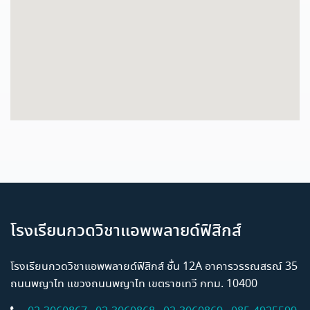
โรงเรียนกวดวิชาแอพพลายด์ฟิสิกส์
โรงเรียนกวดวิชาแอพพลายด์ฟิสิกส์ ชั้น 12A อาคารวรรณสรณ์ 35
ถนนพญาไท แขวงถนนพญาไท เขตราชเทวี กทม. 10400