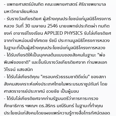
- แพทยศาสตร์บัณฑิต คณะแพทยศาสตร์ ศิริราชพยาบาล
มหาวิทยาลัยมหิดล
- รับรางวัลเกียรติยศ ผู้สร้างคุณประโยชน์แก่มูลนิธิโครงการ
หลวง วันที่ 30 เมษายน 2546 นายแพทย์ประกิตเผ่า ทมทิต
ชงค์ อาจารย์โรงเรียน APPLIED PHYSICS รับโล่เกียรติยศ
จากท่านหม่อมเจ้าภีศเดช รัชนี ประทานมูลนิธิโครงการหลวง
ในฐานะที่เป็นผู้สร้างคุณประโยชน์แก่มูลนิธิโครงการหลวง
- ได้รับเกียรติให้เป็นบุคคลต้นแบบของสังคมในฐานะ "พ่อ
พิมพ์ของชาติ" และขึ้นรับรางวัลเกียรติยศจาก ท่านพลเอก
วิโรจน์ แสงสนิท
- ได้รับโล่เกียรติคุณ "ครอบครัวธรรมชาติดีเด่น" ของสภา
สังคมสงเคราะห์แห่งประเทศไทยในพระบรมราชูปถัมภ์ โดย
ศาสตราจารย์ประภาศน์ อวยชัย เป็นผู้มอบ
- ได้รับโล่เกียรติยศจากท่านรัฐมนตรีว่าการการะทรวง
ศึกษาธิการ ฯพณฯ ดร.สิริกร มณีรินทร์ ในฐานะที่ทำคุณ
ประโยชน์แก่สังคมโดยเผยแพร่ความรู้ทางสื่อโทรทัศน์ตลอด