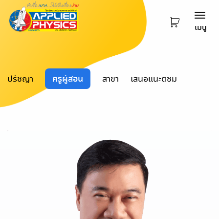
Togg
เมนู
navi
ปรัชญา
ครูผู้สอน
สาขา
เสนอแนะติชม