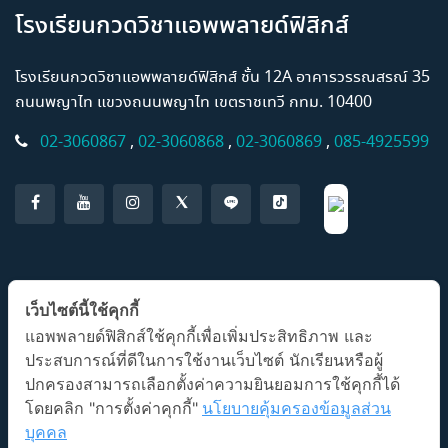
โรงเรียนกวดวิชาแอพพลายด์ฟิสิกส์
โรงเรียนกวดวิชาแอพพลายด์ฟิสิกส์ ชั้น 12A อาคารวรรณสรณ์ 35
ถนนพญาไท แขวงถนนพญาไท เขตราชเทวี กทม. 10400
02-3060867
,
02-3060868
,
02-3060869
,
085-4925599
แอปพลิเคชั่น AP Classroom
เว็บไซต์นี้ใช้คุกกี้
แอพพลายด์ฟิสิกส์ใช้คุกกี้เพื่อเพิ่มประสิทธิภาพ และ
ประสบการณ์ที่ดีในการใช้งานเว็บไซต์ นักเรียนหรือผู้
ปกครองสามารถเลือกตั้งค่าความยินยอมการใช้คุกกี้ได้
โดยคลิก "การตั้งค่าคุกกี้"
นโยบายคุ้มครองข้อมูลส่วน
บุคคล