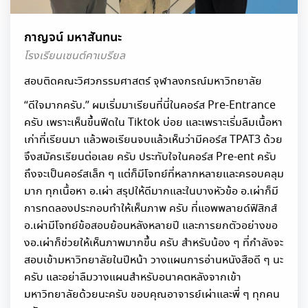
กาญจน์ มหาสันทนะ
โรงเรียนเซนต์คาเบรียล
สอบติดคณะวิศวกรรมศาสตร์ จุฬาลงกรณ์มหาวิทยาลัย
“ดีใจมากครับ.” ผมเริ่มมาเรียนที่นี่ในคอร์ส Pre-Entrance
ครับ เพราะเห็นขึ้นฟีดใน Tiktok บ่อย และเพราะเริ่มลืมเนื้อหา
เก่าที่เรียนมา แล้วพอเรียนจบแล้วเห็นว่ามีคอร์ส TPAT3 ด้วย
จึงสมัครเรียนต่อเลย ครับ ประทับใจในคอร์ส Pre-ent ครับ
ถึงจะเป็นคอร์สเล็ก ๆ แต่ก็มีโจทย์ที่หลากหลายและครอบคลุม
มาก ทุกเนื้อหา อ.เผ่า สรุปให้ดีมากและในบางหัวข้อ อ.เผ่าก็มี
การทดลองประกอบทำให้เห็นภาพ ครับ ที่แอพพลายด์ฟิสิกส์
อ.เผ่ามีโจทย์ข้อสอบย้อนหลังหลายปี และการยกตัวอย่างขอ
งอ.เผ่าก็ช่วยให้เห็นภาพมากขึ้น ครับ สำหรับน้อง ๆ ที่กำลังจะ
สอบเข้ามหาวิทยาลัยในปีหน้า วางแผนการอ่านหนังสือดี ๆ นะ
ครับ และอย่าลืมวางแผนสำหรับอนาคตหลังจากเข้า
มหาวิทยาลัยด้วยนะครับ ขอบคุณอาจารย์เผ่าและพี่ ๆ ทุกคน