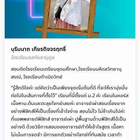
บุริมนาถ เกียรติขจรฤทธิ์
โรงเรียนชลกันยานุกูล
สอบติดโรงเรียนเตรียมอุดมศึกษา,โรงเรียนมหิดลวิทยานุ
สรณ์, โรงเรียนกำเนิดวิทย์
“รู้สึกดีใจค่ะ แต่คิดว่าเป็นเพียงจุดเริ่มต้นที่ดี ที่จะให้เรามุ่งมั่น
ต่อไปในเส้นทางที่ตั้งไว้” เรียนที่นี่ตั้งแต่ ม.2 ค่ะ เรียนในคอร์ส
เนื้อหาม.ต้นและตะลุยโจทย์เลยค่ะ อาจารย์เผ่าสอนเรื่องยาก
อย่างฟิสิกส์ให้เป็นเรื่องที่เข้าใจง่าย สอนไม่ไว ไม่ช้าเกินไปค่ะ
ที่แอพพลายด์ฟิสิกส์ อาจารย์เผ่า ปูพื้นฐานด้านฟิสิกส์ได้เป็น
อย่างดี ด้วยวิธีการสอนของอาจารย์ทำให้เข้าใจสูตร เนื้อหา
ไม่เน้นการจดจำ มีการยกตัวอย่างโจทย์ที่ทันสมัย เวลาทำ