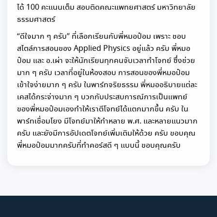
ได้ 100 คะแนนเต็ม สอบติดคณะแพทยศาสตร์ มหาวิทยาลัย
ธรรมศาสตร์
“ดีใจมาก ๆ ครับ” ที่เลือกเรียนกับพี่หมอป๋อม เพราะ ชอบ
สไตล์การสอนของ Applied Physics อยู่แล้ว ครับ พี่หมอ
ป๋อม และ อ.เผ่า จะให้นักเรียนทุกคนจับเวลาทำโจทย์ ซึ่งช่วย
มาก ๆ ครับ เวลาที่อยู่ในห้องสอบ การสอนของพี่หมอป๋อม
เข้าใจง่ายมาก ๆ ครับ ในพาร์ทจริยธรรม พี่หมออธิบายแต่ละ
เคสได้กระจ่างมาก ๆ บวกกับประสบการณ์การเป็นแพทย์
ของพี่หมอป๋อมเองทำให้เราตีโจทย์ได้แตกมากขึ้น ครับ ใน
พาร์ทเชื่อมโยง มีโจทย์มาให้ทำหลาย พ.ศ. และหลายแนวมาก
ครับ และยังมีการอัปเดตโจทย์เพิ่มเติมให้ด้วย ครับ ขอบคุณ
พี่หมอป๋อมมากครับที่ทำคอร์สดี ๆ แบบนี้ ขอบคุณครับ