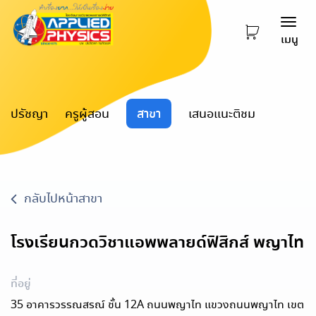
Togg
เมนู
navi
ปรัชญา
ครูผู้สอน
สาขา
เสนอแนะติชม
กลับไปหน้าสาขา
โรงเรียนกวดวิชาแอพพลายด์ฟิสิกส์ พญาไท
ที่อยู่
35 อาคารวรรณสรณ์ ชั้น 12A ถนนพญาไท แขวงถนนพญาไท เขต