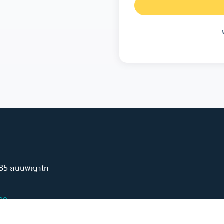
์ 35 ถนนพญาไท
99