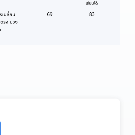
เรียนได้
รเปลี่ยน
69
83
้นตรง,มวง
ล
จ