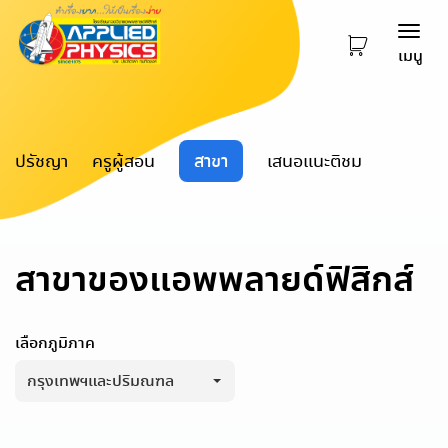
Togg
เมนู
navi
ปรัชญา
ครูผู้สอน
สาขา
เสนอแนะติชม
สาขาของแอพพลายด์ฟิสิกส์
เลือกภูมิภาค
กรุงเทพฯและปริมณฑล