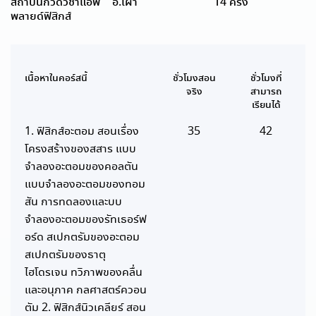
สถาบันกวดวิชาแอพ
อ.เผ่า
14 ครั้ง
พลายด์ฟิสิกส์
เนื้อหาในคอร์สนี้
ชั่วโมงสอน
ชั่วโมงที่
จริง
สามารถ
เรียนได้
1. ฟิสิกส์อะตอม สอนเรื่อง
35
42
โครงสร้างของสสาร แบบ
จำลองอะตอมของคอลตัน
แบบจำลองอะตอมของทอม
สัน การทดลองและบบ
จำลองอะตอมของรัทเธอร์ฟ
อร์ด สเปกตรัมของอะตอม
สเปกตรัมของธาตุ
ไฮโดรเจน ทวิภาพของคลื่น
และอนุภาค กลศาสตร์ควอน
ตัม 2. ฟิสิกส์นิวเคลียร์ สอน