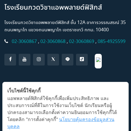
โรงเรียนกวดวิชาแอพพลายด์ฟิสิกส์
โรงเรียนกวดวิชาแอพพลายด์ฟิสิกส์ ชั้น 12A อาคารวรรณสรณ์ 35
ถนนพญาไท แขวงถนนพญาไท เขตราชเทวี กทม. 10400
02-3060867
,
02-3060868
,
02-3060869
,
085-4925599
แอปพลิเคชั่น AP Classroom
เว็บไซต์นี้ใช้คุกกี้
แอพพลายด์ฟิสิกส์ใช้คุกกี้เพื่อเพิ่มประสิทธิภาพ และ
ประสบการณ์ที่ดีในการใช้งานเว็บไซต์ นักเรียนหรือผู้
ปกครองสามารถเลือกตั้งค่าความยินยอมการใช้คุกกี้ได้
โดยคลิก "การตั้งค่าคุกกี้"
นโยบายคุ้มครองข้อมูลส่วน
บุคคล