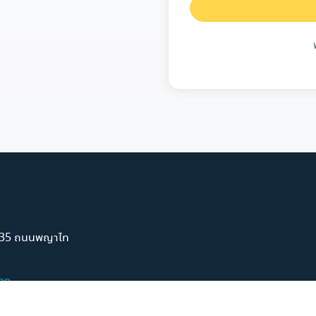
์ 35 ถนนพญาไท
99