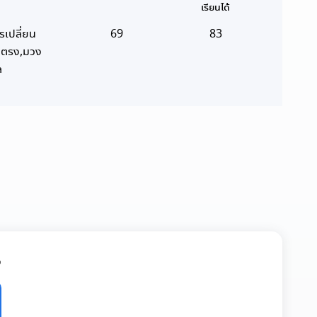
เรียนได้
รเปลี่ยน
69
83
้นตรง,มวง
ล
จ